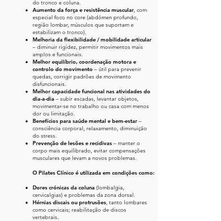
do tronco e coluna.
Aumento da força e resistência muscular
, com
especial foco no core (abdómen profundo,
região lombar, músculos que suportam e
estabilizam o tronco).
Melhoria da flexibilidade / mobilidade articular
– diminuir rigidez, permitir movimentos mais
amplos e funcionais.
Melhor equilíbrio, coordenação motora e
controlo do movimento
– útil para prevenir
quedas, corrigir padrões de movimento
disfuncionais.
Melhor capacidade funcional nas atividades do
dia-a-dia
– subir escadas, levantar objetos,
movimentar-se no trabalho ou casa com menos
dor ou limitação.
Benefícios para saúde mental e bem-estar
–
consciência corporal, relaxamento, diminuição
do stress.
Prevenção de lesões e recidivas
– manter o
corpo mais equilibrado, evitar compensações
musculares que levam a novos problemas.
O Pilates Clínico é utilizada em condições como:
Dores crónicas da coluna
(lombalgia,
cervicalgias) e problemas da zona dorsal.
Hérnias discais ou protrusões
, tanto lombares
como cervicais; reabilitação de discos
vertebrais.