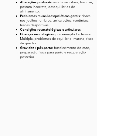
Alterações posturais:
escoliose, cifose, lordose,
postura incorreta, desequilíbrios de
alinhamento.
Problemas musculoesqueléticos gerais
: dores
nos joelhos, ombros, articulações, tendinites,
lesões desportivas.
Condições reumatológicas e articulares
Doenças neurológicas:
por exemplo Esclerose
Múltipla, problemas de equilíbrio, marcha, risco
de quedas.
Gravidez / pós-parto:
fortalecimento do core,
preparação física para parto e recuperação
posterior.