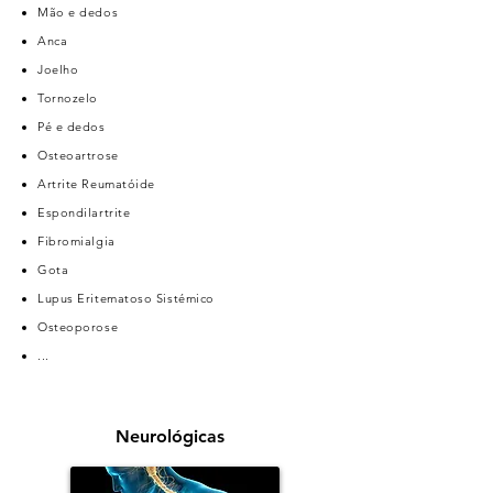
Mão e dedos
Anca
Joelho
Tornozelo
Pé e dedos
Osteoartrose
Artrite Reumatóide
Espondilartrite
Fibromialgia
Gota
Lupus Eritematoso Sistémico
Osteoporose
...
Neurológicas