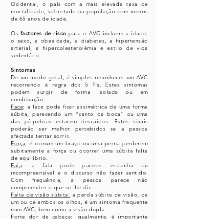
Ocidental, o país com a mais elevada taxa de
mortalidade, sobretudo na população com menos
de 65 anos de idade.
Os
factores de risco
para o AVC incluem a idade,
o sexo, a obesidade, a diabetes, a hipertensão
arterial, a hipercolesterolémia e estilo de vida
sedentário.
Sintomas
De um modo geral, é simples reconhecer um AVC
recorrendo à regra dos 5 F’s. Estes sintomas
podem surgir de forma isolada ou em
combinação:
Face
: a face pode ficar assimétrica de uma forma
súbita, parecendo um “canto da boca” ou uma
das pálpebras estarem descaídos. Estes sinais
poderão ser melhor percebidos se a pessoa
afectada
tentar sorrir.
Força
: é comum um braço ou uma perna perderem
subitamente a força ou ocorrer uma súbita falta
de equilíbrio.
Fala
: a fala pode parecer estranha ou
incompreensível e o discurso não fazer sentido.
Com frequência, a pessoa parece não
compreender o que se lhe diz.
Falta de visão súbita:
a perda súbita de visão, de
um ou de ambos os olhos, é um sintoma frequente
num AVC, bem como a visão dupla.
Forte dor de cabeça
: igualmente, é importante