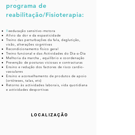
programa de
reabilitação/Fisioterapia:
R
eeducação
sensitivo
-motora
Alívio
da dor e da espasticidade
Treino das perturbações da fala, deglutição,
visão, alterações cognitivas
Recondicionamento físico geral
Treino funcional e das Actividades do Dia-a-Dia
Melhoria da marcha ,
equilíbrio
e coordenação
Prevenção de posturas viciosas e
contracturas
Ensino e redução dos factores de risco cardio-
vasculares
Ensino e aconselhamento de produtos de apoio
(ortóteses, talas, etc)
Retorno às
actividades
laborais, vida quotidiana
e actividades desportivas
LOCALIZAÇÃO