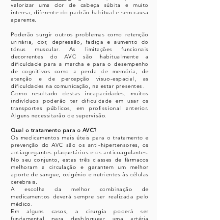
valorizar uma dor de cabeça súbita e muito
intensa, diferente do padrão habitual e sem causa
aparente.
Poderão surgir outros problemas como retenção
urinária, dor, depressão, fadiga e aumento do
tónus muscular. As limitações funcionais
decorrentes do AVC são habitualmente a
dificuldade para a marcha e para o desempenho
de cognitivos como a perda de memória, de
atenção e de percepção visuo-espacial, as
dificuldades na comunicação, na estar presentes.
Como resultado destas incapacidades, muitos
indivíduos poderão ter dificuldade em usar os
transportes públicos, em profissional anterior.
Alguns necessitarão de supervisão.
Qual o tratamento para o AVC?
Os medicamentos mais úteis para o tratamento e
prevenção do AVC são os anti-hipertensores, os
antiagregantes plaquetários e os anticoagulantes.
No seu conjunto, estas três classes de fármacos
melhoram a circulação e garantem um melhor
aporte de sangue, oxigénio e nutrientes às células
cerebrais.
A escolha da melhor combinação de
medicamentos deverá sempre ser realizada pelo
médico.
Em alguns casos, a cirurgia poderá ser
fundamental para desbloquear uma artéria