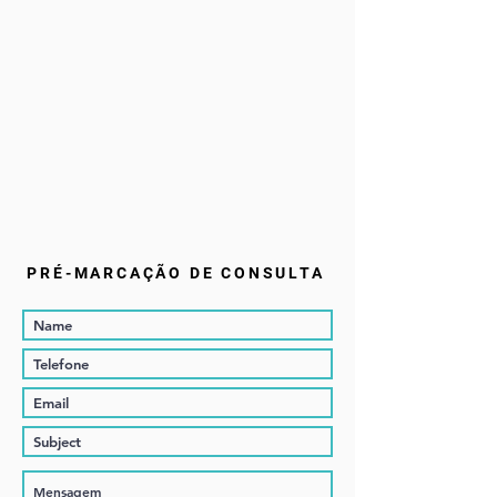
PRÉ-MARCAÇÃO DE CONSULTA