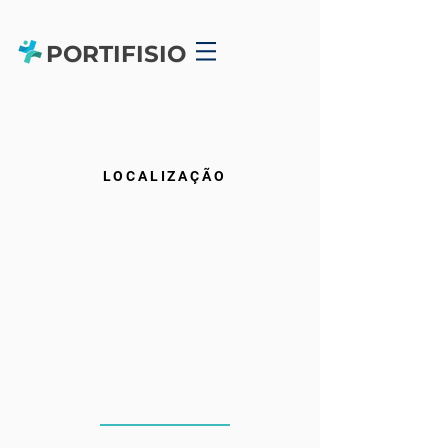
PORTIFISIO
LOCALIZAÇÃO