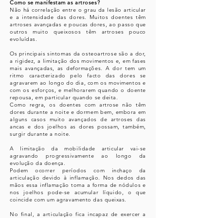
Como se manifestam as artroses?
Não há correlação entre o grau da lesão articular
e a intensidade das dores. Muitos doentes têm
artroses avançadas e poucas dores, ao passo que
outros muito queixosos têm artroses pouco
evoluídas.
Os principais sintomas da osteoartrose são a dor,
a rigidez, a limitação dos movimentos e, em fases
mais avançadas, as deformações. A dor tem um
ritmo caracterizado pelo facto das dores se
agravarem ao longo do dia, com os movimentos e
com os esforços, e melhorarem quando o doente
repousa, em particular quando se deita.
Como regra, os doentes com artrose não têm
dores durante a noite e dormem bem, embora em
alguns casos muito avançados de artroses das
ancas e dos joelhos as dores possam, também,
surgir durante a noite.
A limitação da mobilidade articular vai-se
agravando progressivamente ao longo da
evolução da doença.
Podem ocorrer períodos com inchaço da
articulação devido à inflamação. Nos dedos das
mãos essa inflamação toma a forma de nódulos e
nos joelhos pode-se acumular líquido, o que
coincide com um agravamento das queixas.
No final, a articulação fica incapaz de exercer a