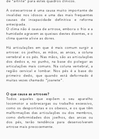
de “artrite” para estes quadros clínicos.
A osteoartrose é uma causa muito importante de
invalidez nos idosos e uma das mais frequentes
causas de incapacidade definitiva e reforma
antecipada.
O clima não é causa de artrose, embora o frio e a
humidade agravem as queixas destes doentes, e o
clima quente alivie as dores.
Há articulações em que é mais comum surgir a
artrose: os joelhos, as mãos, as ancas, a coluna
vertebral e os pés. Nas mãos, são as articulações
dos dedos e, no punho, na base do polegar as
articulações mais comuns. Na coluna vertebral, a
região cervical e lombar. Nos pés é a base do
primeiro dedo, que quando está deformado é
muitas vezes chamado “joanete”.
O que causa as artroses?
Todos aqueles que expõem o seu aparelho
locomotor a sobrecargas ou trabalho excessivo,
como os desportistas e os obesos, e os que têm
malformações das articulações ou dos membros,
como deformidades dos joelhos, das ancas ou
dos pés, terão tendência para desenvolverem
artrose mais precocemente.